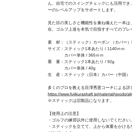
ん、自宅でのスイングチェックにも活用でき
ーのレベルアップをサポートします。
見た目の美しさと機能性を兼ね備えた一本は
在。ゴルフ上達を本気で目指すすべてのプレ
素 材：（スティック）カーボン （カバー）
サイズ：スティック1本あたり / 1140ｍｍ
カバー単体 / 365ｍｍ
重 量：スティック1本あたり / 92g
カバー単体 / 40g
生 産：スティック（日本）カバー（中国）
多くのプロを教える目澤秀憲コーチによる詳
https://www.fujikurashaft.jp/material/goods/al
※スティックは旧製品になります。
【使用上の注意】
・ゴルフの練習以外に使用しないでください
・スティックを立てて、上から体重をかける