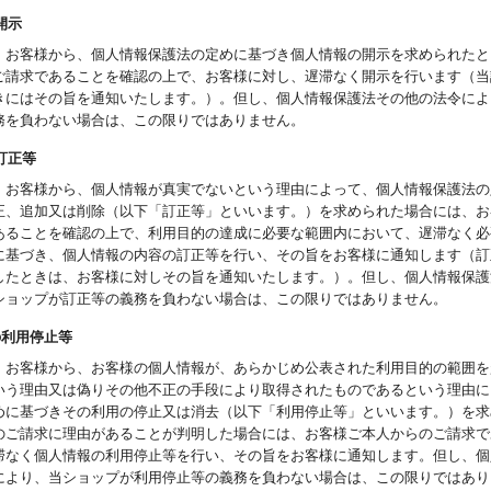
開示
、お客様から、個人情報保護法の定めに基づき個人情報の開示を求められたと
ご請求であることを確認の上で、お客様に対し、遅滞なく開示を行います（当
きにはその旨を通知いたします。）。但し、個人情報保護法その他の法令によ
務を負わない場合は、この限りではありません。
の訂正等
、お客様から、個人情報が真実でないという理由によって、個人情報保護法の
正、追加又は削除（以下「訂正等」といいます。）を求められた場合には、お
あることを確認の上で、利用目的の達成に必要な範囲内において、遅滞なく必
に基づき、個人情報の内容の訂正等を行い、その旨をお客様に通知します（訂
したときは、お客様に対しその旨を通知いたします。）。但し、個人情報保護
ショップが訂正等の義務を負わない場合は、この限りではありません。
報の利用停止等
、お客様から、お客様の個人情報が、あらかじめ公表された利用目的の範囲を
いう理由又は偽りその他不正の手段により取得されたものであるという理由に
めに基づきその利用の停止又は消去（以下「利用停止等」といいます。）を求
のご請求に理由があることが判明した場合には、お客様ご本人からのご請求で
滞なく個人情報の利用停止等を行い、その旨をお客様に通知します。但し、個
により、当ショップが利用停止等の義務を負わない場合は、この限りではあり