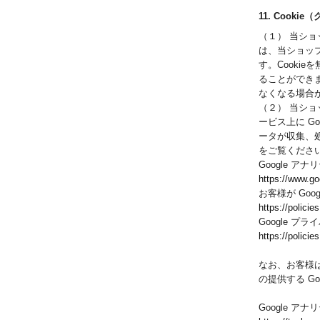
11. Cook
（１） 当ショ
は、当ショッ
す。Cooki
ることができま
なくなる場合
（２） 当シ
ービス上に Go
ータが収集、処
をご覧くださ
Google ア
https://www.go
お客様が Go
https://policie
Google プ
https://polici
なお、お客様は
の提供する G
Google ア