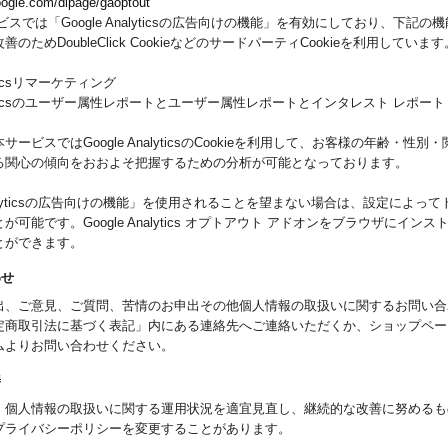
google.com/dlpage/gaoptout
ビスでは「Google Analyticsの広告向けの機能」を有効にしており、下記の
のためDoubleClick CookieなどのサードパーティCookieを利用しています
lyticsリマーケティング
nalyticsのユーザー属性レポートとユーザー属性レポートとインタレスト レポート
ービスではGoogle AnalyticsのCookieを利用して、お客様の年齢・性
る関心の傾向をおおよそ把握するための分析が可能となっております。
 Analyticsの広告向けの機能」を使用されることを望まない場合は、設定によっ
が可能です。Google Analytics オプトアウト アドオンをブラウザにイン
とができます。
わせ
出、ご意見、ご質問、苦情のお申出その他個人情報の取扱いに関するお問い合
定商取引法に基づく表記」内にある連絡先へご連絡いただくか、ショップペー
ムよりお問い合わせください。
善
、個人情報の取扱いに関する運用状況を適宜見直し、継続的な改善に努めるも
プライバシーポリシーを変更することがあります。