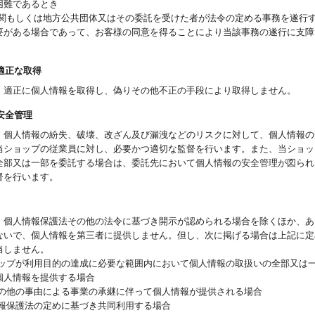
困難であるとき
機関もしくは地方公共団体又はその委託を受けた者が法令の定める事務を遂行
要がある場合であって、お客様の同意を得ることにより当該事務の遂行に支障
の適正な取得
、適正に個人情報を取得し、偽りその他不正の手段により取得しません。
の安全管理
、個人情報の紛失、破壊、改ざん及び漏洩などのリスクに対して、個人情報の
当ショップの従業員に対し、必要かつ適切な監督を行います。また、当ショッ
全部又は一部を委託する場合は、委託先において個人情報の安全管理が図られ
督を行います。
、個人情報保護法その他の法令に基づき開示が認められる場合を除くほか、あ
ないで、個人情報を第三者に提供しません。但し、次に掲げる場合は上記に定
当しません。
ョップが利用目的の達成に必要な範囲内において個人情報の取扱いの全部又は
個人情報を提供する場合
その他の事由による事業の承継に伴って個人情報が提供される場合
情報保護法の定めに基づき共同利用する場合