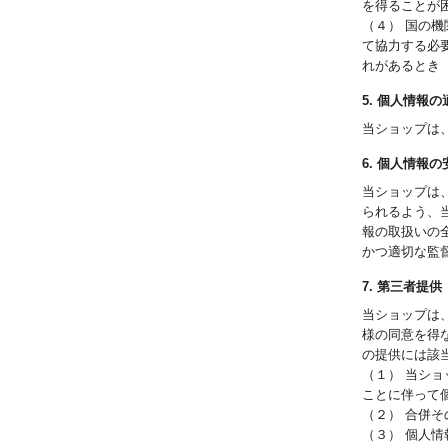
を得ることが
（４） 国の
て協力する必
れがあるとき
5. 個人情報
当ショップは
6. 個人情報
当ショップは
られるよう、
報の取扱いの
かつ適切な監
7. 第三者提供
当ショップは
様の同意を得
の提供には該
（１） 当シ
ことに伴って
（２） 合併
（３） 個人