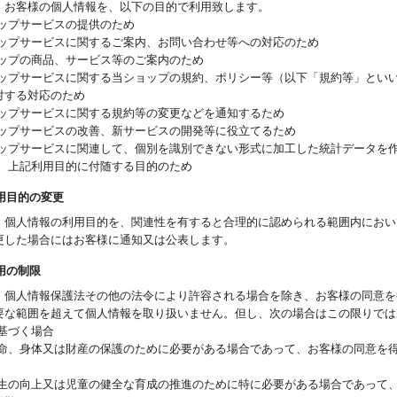
、お客様の個人情報を、以下の目的で利用致します。
ョップサービスの提供のため
ョップサービスに関するご案内、お問い合わせ等への対応のため
ョップの商品、サービス等のご案内のため
ョップサービスに関する当ショップの規約、ポリシー等（以下「規約等」とい
対する対応のため
ョップサービスに関する規約等の変更などを通知するため
ョップサービスの改善、新サービスの開発等に役立てるため
ョップサービスに関連して、個別を識別できない形式に加工した統計データを
他、上記利用目的に付随する目的のため
利用目的の変更
、個人情報の利用目的を、関連性を有すると合理的に認められる範囲内におい
更した場合にはお客様に通知又は公表します。
利用の制限
、個人情報保護法その他の法令により許容される場合を除き、お客様の同意を
要な範囲を超えて個人情報を取り扱いません。但し、次の場合はこの限りでは
基づく場合
生命、身体又は財産の保護のために必要がある場合であって、お客様の同意を
衛生の向上又は児童の健全な育成の推進のために特に必要がある場合であって