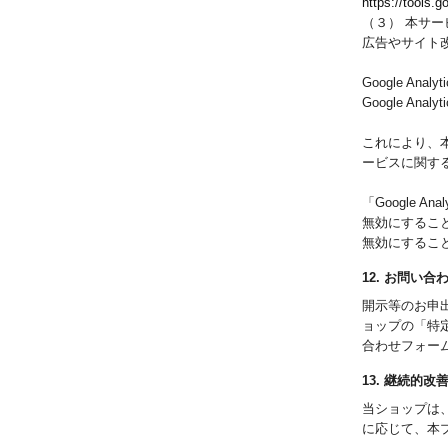
https://tools.
（３） 本サー
広告やサイト改善
Google Ana
Google A
これにより、本サ
ービスに関す
「Google
無効にすること
無効にするこ
12. お問い合
開示等のお申
ョップの「特
合わせフォー
13. 継続的改
当ショップは
に応じて、本