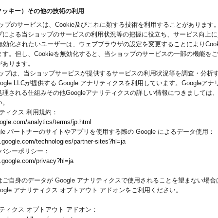
ie（クッキー）その他の技術の利用
ップのサービスは、Cookie及びこれに類する技術を利用することがあります
プによる当ショップのサービスの利用状況等の把握に役立ち、サービス向上に
eを無効化されたいユーザーは、ウェブブラウザの設定を変更することによりCook
す。但し、Cookieを無効化すると、当ショップのサービスの一部の機能を
があります。
ョップは、当ショップサービスが提供するサービスの利用状況等を調査・分析
ogle LLCが提供する Google アナリティクスを利用しています。Google
理される仕組みその他Googleアナリティクスの詳しい情報につきましては
い。
ナリティクス 利用規約：
ogle.com/analytics/terms/jp.html
ogle パートナーのサイトやアプリを使用する際の Google によるデータ使用：
s.google.com/technologies/partner-sites?hl=ja
ライバシーポリシー：
es.google.com/privacy?hl=ja
ご自身のデータが Google アナリティクスで使用されることを望まない場合は、
oogle アナリティクス オプトアウト アドオンをご利用ください。
ナリティクス オプトアウト アドオン：