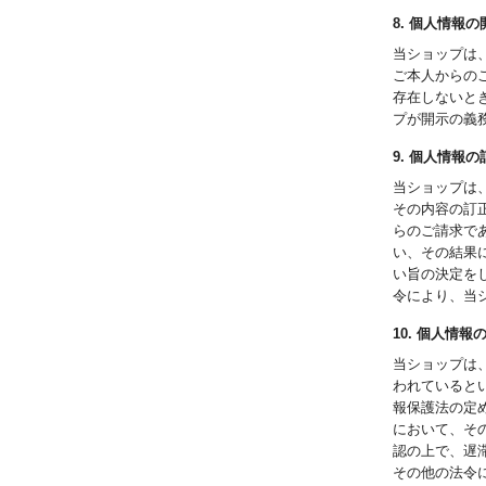
8. 個人情報の
当ショップは
ご本人からの
存在しないと
プが開示の義
9. 個人情報
当ショップは
その内容の訂
らのご請求で
い、その結果
い旨の決定を
令により、当
10. 個人情
当ショップは
われていると
報保護法の定
において、そ
認の上で、遅
その他の法令