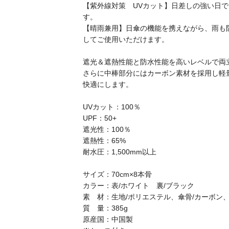
【紫外線対策 UVカット】日差しの強い日
す。
【晴雨兼用】日傘の機能を携えながら、雨も
してご使用いただけます。
遮光＆遮熱性能と防水性能を高いレベルで両
さらに中棒部分にはカーボン素材を採用し軽
快適にします。
UVカット：100％
UPF：50+
遮光性：100％
遮熱性：65%
耐水圧：1,500mm以上
サイズ：70cm×8本骨
カラー：表/ホワイト 裏/ブラック
素 材：生地/ポリエステル、傘骨/カーボン、
質 量：385g
原産国：中国製