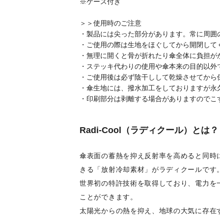
※ケース付き
＞＞使用時のご注意
・製品には尖った部分があります。常に周囲
・ご使用の際は生地をほぐしてから開閉して
・無理に開くと骨が折れたり傘全体に負担が
・ステッキ代わりの使用や傘本来の目的以外
・ご使用後は必ず陰干しして乾燥させてから
・傘生地には、撥水加工をしておりますが永
・印刷部分は剥離する場合がありますのでこ
Radi-Cool（ラディクール）とは？
傘表面の蓄熱を抑え反射率を高めると同時
きる「放射冷却素材」がラディクールです
世界初の特許技術を取得しており、電力を
ことができます。
太陽光からの熱を抑え、地球の大気に存在