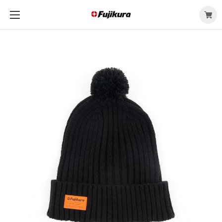
メ
ニ
ュ
ー
を
開
く