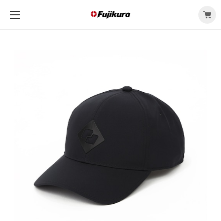
メ
ニ
ュ
ー
を
開
く